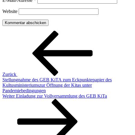
E-Mail-Adresse
*
Website
Beitragsnavigation
Vorheriger
Beitrag
Zurück
Stellungnahme des GEB KiTA zum Eckpunktepapier des
Kultusministeriumszur Öffnung der Kitas unter
Pandemiebedingungen
Nächster
Weiter
Einladung zur Vollversammlung des GEB KiTa
Beitrag