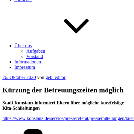
Über uns
Aufgaben
Vorstand
Informationen
Impressum
Veröffentlicht
26. Oktober 2020
von
geb_editor
am
Kürzung der Betreuungszeiten möglich
Stadt Konstanz informiert Eltern über mögliche kurzfristige
Kita-Schließungen
https://www.konstanz.de/service/pressereferat/pressemitteilungen/k
Kategorien