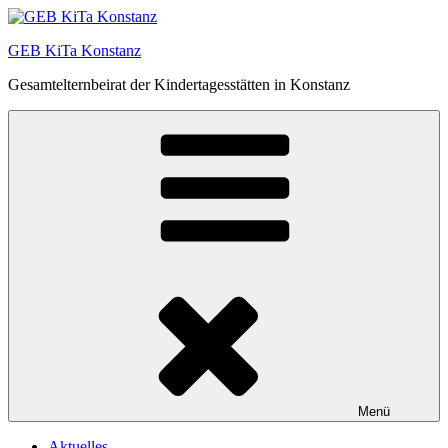
Zum
Inhalt
GEB KiTa Konstanz
springen
Gesamtelternbeirat der Kindertagesstätten in Konstanz
Menü
Aktuelles