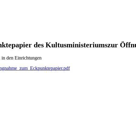
tepapier des Kultusministeriumszur Öffn
 in den Einrichtungen
lungnahme_zum_Eckpunktepapier.pdf