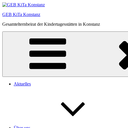
Zum
Inhalt
GEB KiTa Konstanz
springen
Gesamtelternbeirat der Kindertagesstätten in Konstanz
Aktuelles
Über uns