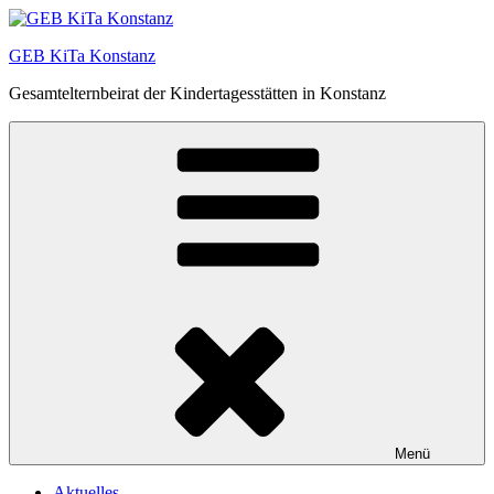
Zum
Inhalt
GEB KiTa Konstanz
springen
Gesamtelternbeirat der Kindertagesstätten in Konstanz
Menü
Aktuelles