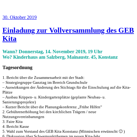
Veröffentlicht
30. Oktober 2019
am
Einladung zur Vollversammlung des GEB
Kita
Wann? Donnerstag, 14. November 2019, 19 Uhr
Wo? Kinderhaus am Salzberg, Mainaustr. 45, Konstanz
Tagesordnung
1. Bericht über die Zusammenarbeit mit der Stadt:
– Strategiegruppe Ganztag im Bereich Grundschule
– Auswirkungen der Änderung des Stichtags für die Einschulung auf die Kita-
Plätze
– Ausbau Krippen- u. Kindergartenplätze (geplante Neubau- u.
Sanierungsprojekte)
– Kurzer Bericht über die Planungskonferenz „Frühe Hilfen“
2. Gebührenerhöhung bei den kirchlichen Trägern / neue
Nutzungsvereinbarungen
3. Faire Kita
4. Bericht Kasse
5. Wahl zum Vorstand des GEB Kita Konstanz (Mitmischen erwünscht 🙂 )
6. Diskussion über Schwerpunktthemen im neuen Kita-Jahr