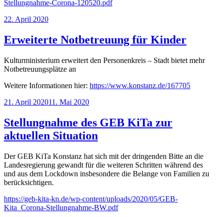
Stellungnahme-Corona-120520.pdf
Veröffentlicht
22. April 2020
am
Erweiterte Notbetreuung für Kinder
Kulturministerium erweitert den Personenkreis – Stadt bietet mehr
Notbetreuungsplätze an
Weitere Informationen hier:
https://www.konstanz.de/167705
Veröffentlicht
21. April 2020
11. Mai 2020
am
Stellungnahme des GEB KiTa zur
aktuellen Situation
Der GEB KiTa Konstanz hat sich mit der dringenden Bitte an die
Landesregierung gewandt für die weiteren Schritten während des
und aus dem Lockdown insbesondere die Belange von Familien zu
berücksichtigen.
https://geb-kita-kn.de/wp-content/uploads/2020/05/GEB-
Kita_Corona-Stellungnahme-BW.pdf