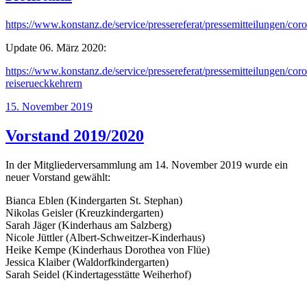
https://www.konstanz.de/service/pressereferat/pressemitteilungen/cor
Update 06. März 2020:
https://www.konstanz.de/service/pressereferat/pressemitteilungen
reiserueckkehrern
Veröffentlicht
15. November 2019
am
Vorstand 2019/2020
In der Mitgliederversammlung am 14. November 2019 wurde ein
neuer Vorstand gewählt:
Bianca Eblen (Kindergarten St. Stephan)
Nikolas Geisler (Kreuzkindergarten)
Sarah Jäger (Kinderhaus am Salzberg)
Nicole Jüttler (Albert-Schweitzer-Kinderhaus)
Heike Kempe (Kinderhaus Dorothea von Flüe)
Jessica Klaiber (Waldorfkindergarten)
Sarah Seidel (Kindertagesstätte Weiherhof)