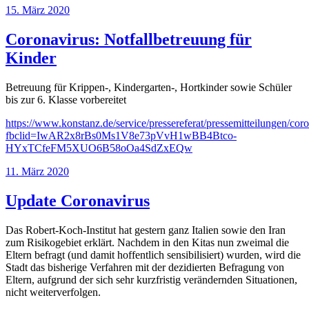
Veröffentlicht
15. März 2020
am
Coronavirus: Notfallbetreuung für
Kinder
Betreuung für Krippen-, Kindergarten-, Hortkinder sowie Schüler
bis zur 6. Klasse vorbereitet
https://www.konstanz.de/service/pressereferat/pressemitteilungen/co
fbclid=IwAR2x8rBs0Ms1V8e73pVvH1wBB4Btco-
HYxTCfeFM5XUO6B58oOa4SdZxEQw
Veröffentlicht
11. März 2020
am
Update Coronavirus
Das Robert-Koch-Institut hat gestern ganz Italien sowie den Iran
zum Risikogebiet erklärt. Nachdem in den Kitas nun zweimal die
Eltern befragt (und damit hoffentlich sensibilisiert) wurden, wird die
Stadt das bisherige Verfahren mit der dezidierten Befragung von
Eltern, aufgrund der sich sehr kurzfristig verändernden Situationen,
nicht weiterverfolgen.