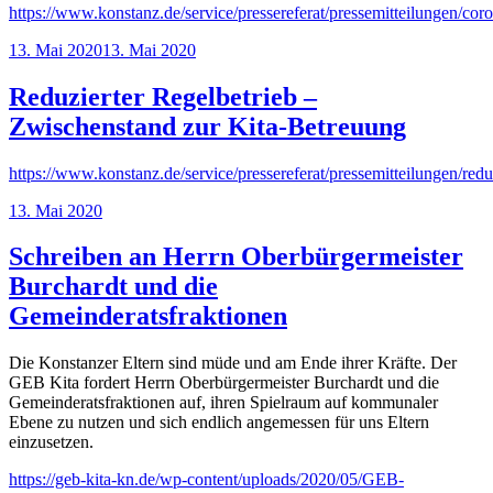
https://www.konstanz.de/service/pressereferat/pressemitteilungen/c
Veröffentlicht
13. Mai 2020
13. Mai 2020
am
Reduzierter Regelbetrieb –
Zwischenstand zur Kita-Betreuung
https://www.konstanz.de/service/pressereferat/pressemitteilungen/redu
Veröffentlicht
13. Mai 2020
am
Schreiben an Herrn Oberbürgermeister
Burchardt und die
Gemeinderatsfraktionen
Die Konstanzer Eltern sind müde und am Ende ihrer Kräfte. Der
GEB Kita fordert Herrn Oberbürgermeister Burchardt und die
Gemeinderatsfraktionen auf, ihren Spielraum auf kommunaler
Ebene zu nutzen und sich endlich angemessen für uns Eltern
einzusetzen.
https://geb-kita-kn.de/wp-content/uploads/2020/05/GEB-