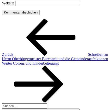
Website
Beitragsnavigation
Vorheriger
Beitrag
Zurück
Schreiben an
Herrn Oberbürgermeister Burchardt und die Gemeinderatsfraktionen
Nächster
Weiter
Corona und Kinderbetreuung
Beitrag
Suche
nach: