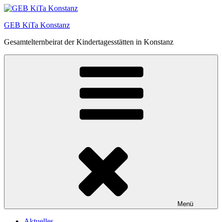
Zum
Inhalt
GEB KiTa Konstanz
springen
Gesamtelternbeirat der Kindertagesstätten in Konstanz
Menü
Aktuelles