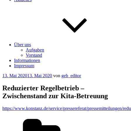
Über uns
Aufgaben
Vorstand
Informationen
Impressum
Veröffentlicht
13. Mai 2020
13. Mai 2020
von
geb_editor
am
Reduzierter Regelbetrieb –
Zwischenstand zur Kita-Betreuung
https://www.konstanz.de/service/pressereferat/pressemitteilungen/redu
Kategorien