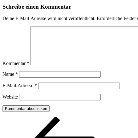
Schreibe einen Kommentar
Deine E-Mail-Adresse wird nicht veröffentlicht.
Erforderliche Felder 
Kommentar
*
Name
*
E-Mail-Adresse
*
Website
Beitragsnavigation
Vorheriger
Beitrag