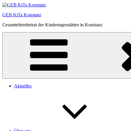
Zum
Inhalt
GEB KiTa Konstanz
springen
Gesamtelternbeirat der Kindertagesstätten in Konstanz
Aktuelles
Über uns