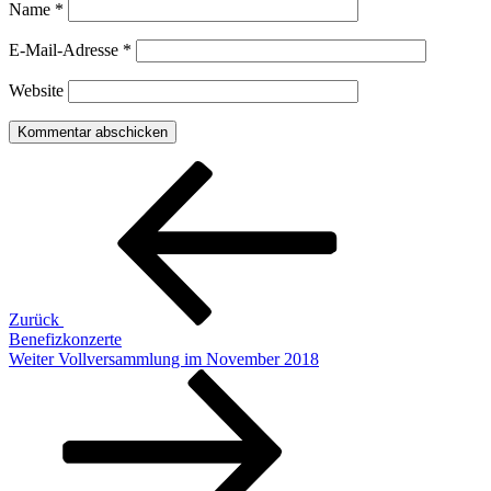
Name
*
E-Mail-Adresse
*
Website
Beitragsnavigation
Vorheriger
Beitrag
Zurück
Benefizkonzerte
Nächster
Weiter
Vollversammlung im November 2018
Beitrag