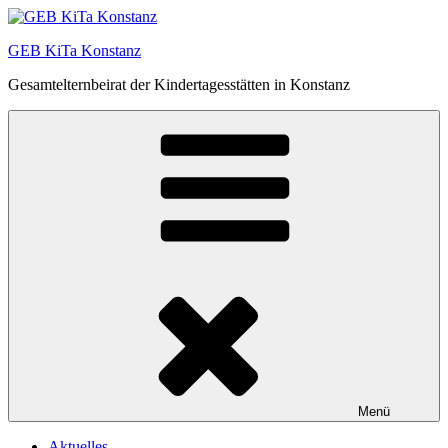
Zum
Inhalt
GEB KiTa Konstanz
springen
Gesamtelternbeirat der Kindertagesstätten in Konstanz
Menü
Aktuelles